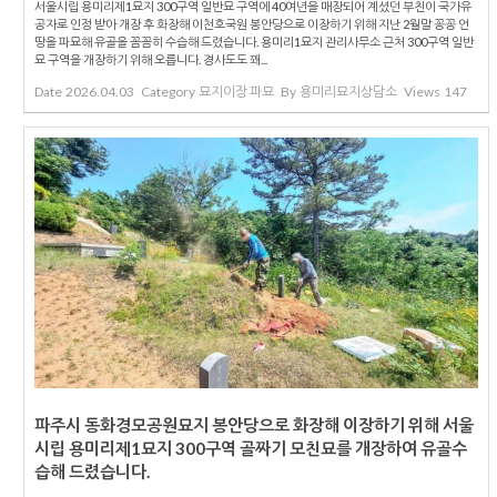
서울시립 용미리제1묘지 300구역 일반묘 구역에 40여년을 매장되어 계셨던 부친이 국가유
공자로 인정 받아 개장 후 화장해 이천호국원 봉안당으로 이장하기 위해 지난 2월말 꽁꽁 언
땅을 파묘해 유골을 꼼꼼히 수습해 드렸습니다. 용미리1묘지 관리사무소 근처 300구역 일반
묘 구역을 개장하기 위해 오릅니다. 경사도도 꽤...
Date
2026.04.03
Category
묘지이장 파묘
By
용미리묘지상담소
Views
147
파주시 동화경모공원묘지 봉안당으로 화장해 이장하기 위해 서울
시립 용미리제1묘지 300구역 골짜기 모친묘를 개장하여 유골수
습해 드렸습니다.