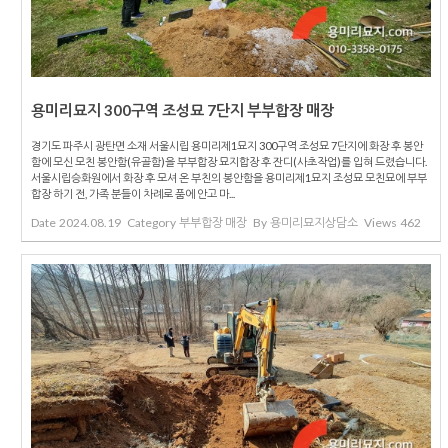
용미리묘지 300구역 조성묘 7단지 부부합장 매장
경기도 파주시 광탄면 소재 서울시립 용미리제1묘지 300구역 조성묘 7단지에 화장 후 봉안
함에 모신 모친 봉안함(유골함)을 부부합장 묘지합장 후 잔디(사초작업)를 입혀 드렸습니다.
서울시립승화원에서 화장 후 모셔 온 부친의 봉안함을 용미리제1묘지 조성묘 모친묘에 부부
합장 하기 전, 가족 분들이 차례로 품에 안고 마...
Date
2024.08.19
Category
부부합장 매장
By
용미리묘지상담소
Views
462