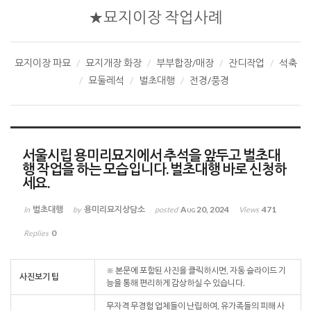
★묘지이장 작업사례
묘지이장 파묘
묘지개장 화장
부부합장/매장
잔디작업
석축
묘둘레석
벌초대행
전경/풍경
서울시립 용미리묘지에서 추석을 앞두고 벌초대
행 작업을 하는 모습입니다. 벌초대행 바로 신청하
세요.
벌초대행
용미리묘지상담소
Aug 20, 2024
471
In
by
posted
Views
0
Replies
※ 본문에 포함된 사진을 클릭하시면, 자동 슬라이드 기
사진보기 팁
능을 통해 편리하게 감상하실 수 있습니다.
무자격 무경험 업체들이 난립하여, 유가족들의 피해 사