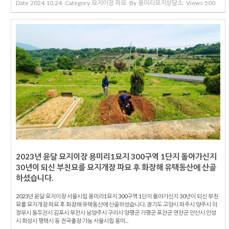
Date
2024.10.24
Category
묘지이장 파묘
By
용미리묘지상담소
Views
500
2023년 윤달 묘지이장 용미리1묘지 300구역 1단지 돌아가신지
30년이 되신 부친묘를 묘지개장 파묘 후 화장해 유택동산에 산골
하셨습니다.
2023년 윤달 묘지이장 서울시립 용미리1묘지 300구역 1단지 돌아가신지 30년이 되신 부친
묘를 묘지개장 파묘 후 화장해 유택동산에 산골하셨습니다. 경기도 고양시 파주시 양주시 의
정부시 동두천시 김포시 부천시 남양주시 구리시 양평군 가평군 포천군 연천군 안산시 안성
시 화성시 평택시 등 전국출장 가능 서울시립 용미...