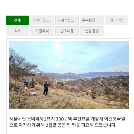
전체
묘지이장 파묘
묘지개장 화장
부부합장 매장
잔디작업
석축
묘둘레석
벌초대행
전경 풍경
서울시립 용미리제1묘지 300구역 부친묘를 개장해 이천호국원
으로 이장하기 위해 2월말 꽁꽁 언 땅을 파묘해 드렸습니다.