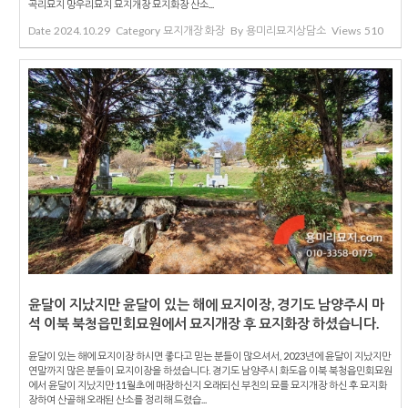
곡리묘지 망우리묘지 묘지개장 묘지화장 산소...
Date
2024.10.29
Category
묘지개장 화장
By
용미리묘지상담소
Views
510
윤달이 지났지만 윤달이 있는 해에 묘지이장, 경기도 남양주시 마
석 이북 북청읍민회묘원에서 묘지개장 후 묘지화장 하셨습니다.
윤달이 있는 해에 묘지이장 하시면 좋다고 믿는 분들이 많으셔서, 2023년에 윤달이 지났지만
연말까지 많은 분들이 묘지이장을 하셨습니다. 경기도 남양주시 화도읍 이북 북청읍민회묘원
에서 윤달이 지났지만 11월초에 매장하신지 오래되신 부친의 묘를 묘지개장 하신 후 묘지화
장하여 산골해 오래된 산소를 정리해 드렸습...