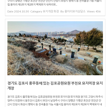
구리시 양평군 가평군 포천군 연천군 안산시 안성시 화성시 평택시 등 전국출장 가능 서울시
립 용미리 제1묘지 제2묘지 벽제묘지 내곡리묘...
Date
2024.10.30
Category
묘지개장 화장
By
용미리묘지상담소
Views
456
경기도 김포시 풍무동에 있는 김포공원묘원 부친묘 묘지이장 묘지
개장
경기도 김포시 풍무동에 있는 김포공원묘원 부친묘 묘지이장 묘지개장 경기도 고양시 파주시
양주시 의정부시 동두천시 김포시 부천시 남양주시 구리시 양평군 가평군 포천군 연천군 안
산시 안성시 화성시 평택시 등 전국출장 가능 서울시립 용미리 제1묘지 제2묘지 벽제묘지 내