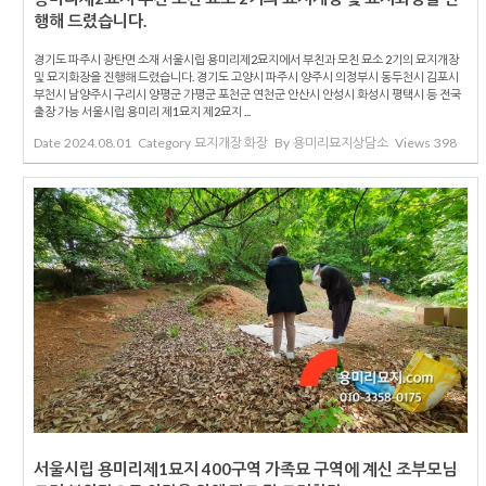
행해 드렸습니다.
경기도 파주시 광탄면 소재 서울시립 용미리제2묘지에서 부친과 모친 묘소 2기의 묘지개장
및 묘지화장을 진행해 드렸습니다. 경기도 고양시 파주시 양주시 의정부시 동두천시 김포시
부천시 남양주시 구리시 양평군 가평군 포천군 연천군 안산시 안성시 화성시 평택시 등 전국
출장 가능 서울시립 용미리 제1묘지 제2묘지 ...
Date
2024.08.01
Category
묘지개장 화장
By
용미리묘지상담소
Views
398
서울시립 용미리제1묘지 400구역 가족묘 구역에 계신 조부모님