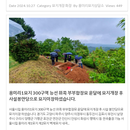
Date
2024.10.27
Category
묘지개장 화장
By
용미리묘지상담소
Views
449
용미리1묘지 300구역 능선 위쪽 부부합장묘 윤달에 묘지개장 후
사설봉안당으로 묘지이장하셨습니다.
서울시립 용미리1묘지 300구역 능선 위쪽 부부합장묘 윤달에 묘지개장 후 사설 봉안당으로
묘지이장 하셨습니다. 경기도 고양시 파주시 양주시 의정부시 동두천시 김포시 부천시 남양
주시 구리시 양평군 가평군 포천군 연천군 안산시 안성시 화성시 평택시 등 전국출장 가능 서
울시립 용미리 제1묘지 제2묘지 벽제묘지 내곡...