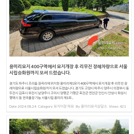
용미리묘지 400구역에서 묘지개장 후 리무진 장례차량으로 서울
시립승화원까지 모셔 드렸습니다.
경기도 파주시 조리읍 장곡리에 위치한 용미리제1묘지 400구역에서 묘지개장 후 리무진 장
례차량으로 서울시립승화원까지 모셔 드렸습니다. 경기도 고양시 파주시 양주시 의정부시 동
두천시 김포시 부천시 남양주시 구리시 양평군 가평군 포천군 연천군 안산시 안성시 화성시
평택시 등 전국출장 가능 서울시립 용미리 제1묘...
Date
2024.08.24
Category
묘지이장 파묘
By
용미리묘지상담소
Views
421