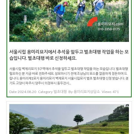
서울시립 용미리묘지에서 추석을 앞두고 벌초대행 작업을 하는 모
습입니다. 벌초대행 바로 신청하세요.
서울시립 벽제리묘지 5구역에서 추석을 앞두고 벌초대행 작업을 하는 모습입니다. 벌초대행
필요하신 분 지금 바로 전화주세요. 성묘하시기 전에 조상님의 묘소를 깔끔하게 정돈하여 드
립니다. 용미리제1묘지 용미리묘지 벽제묘지 서울시립묘지 벌초 벌초대행 신청 받습니다. 경
기도 고양시 파주시 양주시 의정부시 동두천시...
Date
2024.08.20
Category
벌초대행
By
용미리묘지상담소
Views
471