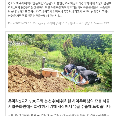
경기도 파주시에 위치한 동화경모공원묘지 봉안당으로 화장해 이장하기 위해, 서울시립 용미
리제1묘지 300구역 능선 골짜기 모친 매장묘를 파묘하고 개장하여 유골을 꼼꼼히 수습해 드
렸습니다. 경기도 고양시 파주시 양주시 의정부시 동두천시 김포시 부천시 남양주시 구리시
양평군 가평군 포천군 연천군 안산시 안성시 화...
Date
2026.03.15
Category
묘지이장 파묘
By
용미리묘지상담소
Views
177
용미리1묘지 300구역 능선 위에 위치한 시아주버님의 묘를 서울
시립승화원에서 화장하기 위해 개장해서 유골 수습해 드렸습니다.
서울시립 용미리제1묘지 300구역과 200구역 사이 능선 위에 위치한 시아주버님의 묘를 서