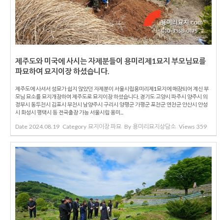
제주도와 미국에 사시는 자제분들이 용미리제1묘지 부모님묘를
파묘하여 묘지이장 하셨습니다.
제주도에 사셔서 성묘가 쉽지 않았던 자제분이 서울시립용미리제1묘지에 매장되어 계신 부
모님 묘소를 묘지개장하여 제주도로 묘지이장 하셨습니다. 경기도 고양시 파주시 양주시 의
정부시 동두천시 김포시 부천시 남양주시 구리시 양평군 가평군 포천군 연천군 안산시 안성
시 화성시 평택시 등 전국출장 가능 서울시립 용미...
Date
2024.08.19
Category
묘지이장 파묘
By
용미리묘지상담소
Views
359