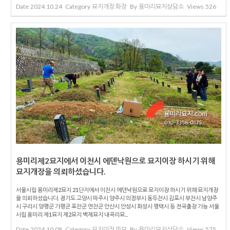
Date
2024.10.24
Category
묘지개장 화장
By
용미리묘지상담소
Views
526
용미리제2묘지에서 이천시 에덴낙원으로 묘지이장 하시기 위해
묘지개장을 의뢰하셨습니다.
서울시립 용미리제2묘지 21단지에서 이천시 에덴낙원으로 묘지이장 하시기 위해 묘지개장
을 의뢰하셨습니다. 경기도 고양시 파주시 양주시 의정부시 동두천시 김포시 부천시 남양주
시 구리시 양평군 가평군 포천군 연천군 안산시 안성시 화성시 평택시 등 전국출장 가능 서울
시립 용미리 제1묘지 제2묘지 벽제묘지 내곡리묘...
Date
2024.10.08
Category
묘지이장 파묘
By
용미리묘지상담소
Views
575