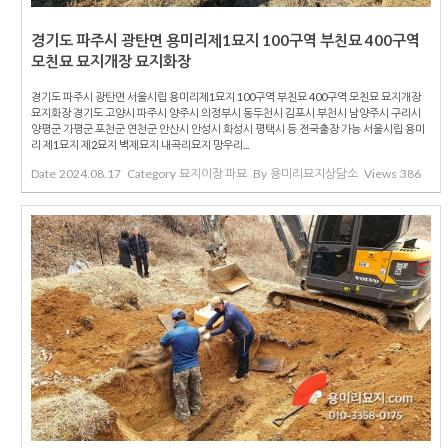
경기도 파주시 광탄면 용미리제1묘지 100구역 부친묘 400구역
모친묘 묘지개장 묘지화장
경기도 파주시 광탄면 서울시립 용미리제1묘지 100구역 부친묘 400구역 모친묘 묘지개장
묘지화장 경기도 고양시 파주시 양주시 의정부시 동두천시 김포시 부천시 남양주시 구리시
양평군 가평군 포천군 연천군 안산시 안성시 화성시 평택시 등 전국출장 가능 서울시립 용미
리 제1묘지 제2묘지 벽제묘지 내곡리묘지 망우리...
Date
2024.08.17
Category
묘지이장 파묘
By
용미리묘지상담소
Views
386