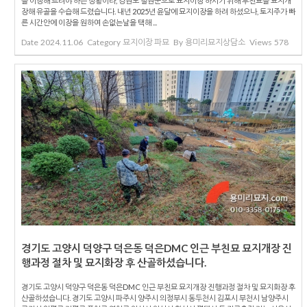
를 이장해 드려야 하는 상황이라, 강원도 철원군으로 묘지이장 하시기 위해 부친묘를 묘지개
장해 유골을 수습해 드렸습니다. 내년 2025년 윤달에 묘지이장을 하려 하셨으나, 토지주가 빠
른 시간안에 이장을 원하여 손없는날을 택해 ...
Date
2024.11.06
Category
묘지이장 파묘
By
용미리묘지상담소
Views
578
경기도 고양시 덕양구 덕은동 덕은DMC 인근 부친묘 묘지개장 진
행과정 절차 및 묘지화장 후 산골하셨습니다.
경기도 고양시 덕양구 덕은동 덕은DMC 인근 부친묘 묘지개장 진행과정 절차 및 묘지화장 후
산골하셨습니다. 경기도 고양시 파주시 양주시 의정부시 동두천시 김포시 부천시 남양주시