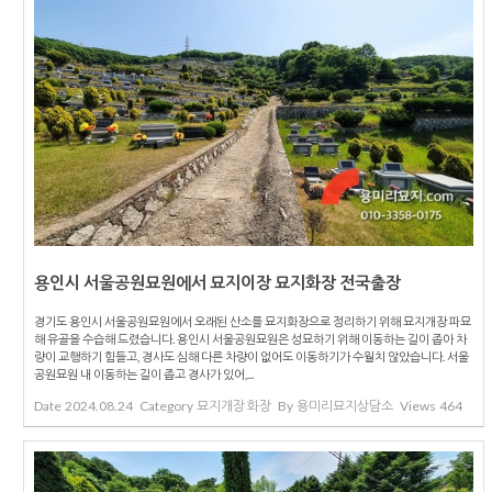
용인시 서울공원묘원에서 묘지이장 묘지화장 전국출장
경기도 용인시 서울공원묘원에서 오래된 산소를 묘지화장으로 정리하기 위해 묘지개장 파묘
해 유골을 수습해 드렸습니다. 용인시 서울공원묘원은 성묘하기 위해 이동하는 길이 좁아 차
량이 교행하기 힘들고, 경사도 심해 다른 차량이 없어도 이동하기가 수월치 않았습니다. 서울
공원묘원 내 이동하는 길이 좁고 경사가 있어,...
Date
2024.08.24
Category
묘지개장 화장
By
용미리묘지상담소
Views
464