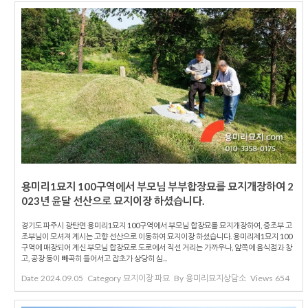
용미리1묘지 100구역에서 부모님 부부합장묘를 묘지개장하여 2
023년 윤달 선산으로 묘지이장 하셨습니다.
경기도 파주시 광탄면 용미리1묘지 100구역에서 부모님 합장묘를 묘지개장하여, 증조부 고
조부님이 모셔져 계시는 고향 선산으로 이동하여 묘지이장 하셨습니다. 용미리제1묘지 100
구역에 매장되어 계신 부모님 합장묘로 도로에서 직선 거리는 가까우나, 앞쪽에 음식점과 창
고, 공장 등이 빼곡히 들어서고 잡초가 상당히 심...
Date
2024.09.05
Category
묘지이장 파묘
By
용미리묘지상담소
Views
654