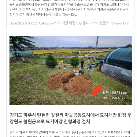
울시립승화원에서 화장하기 위해 개장해서 유골 수습해 드렸습니다. 경기도 고양시 파주시
양주시 의정부시 동두천시 김포시 부천시 남양주시 구리시 양평군 가평군 포천군 연천군 안
산시 안성시 화성시 평택시 등 전국출장 가능 서울...
Date
2026.03.11
Category
묘지개장 화장
By
용미리묘지상담소
Views
177
경기도 파주시 탄현면 갈현리 마을공동묘지에서 묘지개장 화장 후
강원도 철원군으로 묘지이장 진행과정 절차
경기도 파주시 탄현면 갈현리 부친 묘소가 계신 동네 공동묘지 부지 일부가 매매되면서 묘지