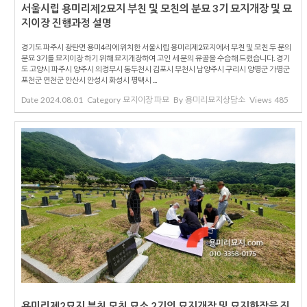
서울시립 용미리제2묘지 부친 및 모친의 분묘 3기 묘지개장 및 묘
지이장 진행과정 설명
경기도 파주시 광탄면 용미4리에 위치한 서울시립 용미리제2묘지에서 부친 및 모친 두 분의
분묘 3기를 묘지이장 하기 위해 묘지개장하여 고인 세 분의 유골을 수습해 드렸습니다. 경기
도 고양시 파주시 양주시 의정부시 동두천시 김포시 부천시 남양주시 구리시 양평군 가평군
포천군 연천군 안산시 안성시 화성시 평택시 ...
Date
2024.08.01
Category
묘지이장 파묘
By
용미리묘지상담소
Views
485
용미리제2묘지 부친 모친 묘소 2기의 묘지개장 및 묘지화장을 진