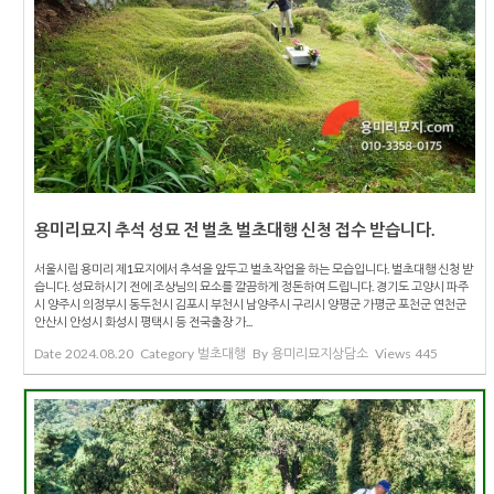
용미리묘지 추석 성묘 전 벌초 벌초대행 신청 접수 받습니다.
서울시립 용미리 제1묘지에서 추석을 앞두고 벌초작업을 하는 모습입니다. 벌초대행 신청 받
습니다. 성묘하시기 전에 조상님의 묘소를 깔끔하게 정돈하여 드립니다. 경기도 고양시 파주
시 양주시 의정부시 동두천시 김포시 부천시 남양주시 구리시 양평군 가평군 포천군 연천군
안산시 안성시 화성시 평택시 등 전국출장 가...
Date
2024.08.20
Category
벌초대행
By
용미리묘지상담소
Views
445