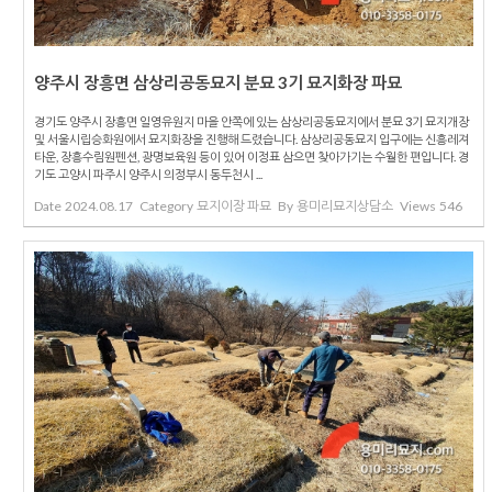
양주시 장흥면 삼상리공동묘지 분묘 3기 묘지화장 파묘
경기도 양주시 장흥면 일영유원지 마을 안쪽에 있는 삼상리공동묘지에서 분묘 3기 묘지개장
및 서울시립승화원에서 묘지화장을 진행해 드렸습니다. 삼상리공동묘지 입구에는 신흥레져
타운, 장흥수림원펜션, 광명보육원 등이 있어 이정표 삼으면 찾아가기는 수월한 편입니다. 경
기도 고양시 파주시 양주시 의정부시 동두천시 ...
Date
2024.08.17
Category
묘지이장 파묘
By
용미리묘지상담소
Views
546