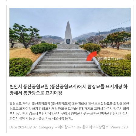
천안시 풍산공원묘원 (풍산공원묘지)에서 합장묘를 묘지개장 화
장해서 봉안당으로 묘지이장
충청남도 천안시 풍산공원묘원 (풍산공원묘지)에 매장되어 계신 부부합장묘를 화장해 봉안
당으로 묘지이장 하기 위해 묘지개장 파묘해 드렸습니다. 경기도 고양시 파주시 양주시 의정
부시 동두천시 김포시 부천시 남양주시 구리시 양평군 가평군 포천군 연천군 안산시 안성시
화성시 평택시 등 전국출장 가능 서울시립 용미...
Date
2024.09.07
Category
묘지이장 파묘
By
용미리묘지상담소
Views
523