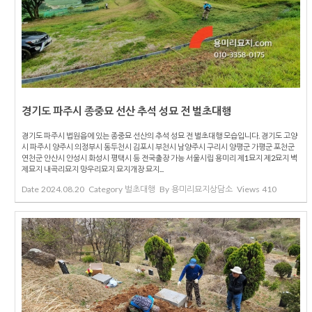
경기도 파주시 종중묘 선산 추석 성묘 전 벌초대행
경기도 파주시 법원읍에 있는 종중묘 선산의 추석 성묘 전 벌초대행 모습입니다. 경기도 고양
시 파주시 양주시 의정부시 동두천시 김포시 부천시 남양주시 구리시 양평군 가평군 포천군
연천군 안산시 안성시 화성시 평택시 등 전국출장 가능 서울시립 용미리 제1묘지 제2묘지 벽
제묘지 내곡리묘지 망우리묘지 묘지개장 묘지...
Date
2024.08.20
Category
벌초대행
By
용미리묘지상담소
Views
410