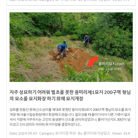
자주 성묘하기 어려워 벌초를 못한 용미리제1묘지 200구역 형님
의 묘소를 묘지화장 하기 위해 묘지개장
성묘를 한동안 못해 산소관리를 제대로 못했던 용미리제1묘지 200구역 형님의 묘소를 묘지
개장 해 서울시립승화원에서 화장해 드렸습니다. 젊으셨을 때 돌아가셔서 다른 가족이 없으
셔서 지방에 거주하시는 고인의 동생분이 산소를 관리하셨었으나, 돌아가신지도 30년이 넘
으셨고 산소관리도 어려워 묘지이장을 결정하셨다고...
Date
2024.09.07
Category
묘지이장 파묘
By
용미리묘지상담소
Views
414