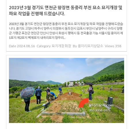
2023년 3월 경기도 연천군 왕징면 동중리 부친 묘소 묘지개장 및
파묘 작업을 진행해 드렸습니다.
2023년 3월 경기도 연천군 왕징면 동중리 부친 묘소 묘지개장 및 파묘 작업을 진행해 드렸습
니다. 경기도 고양시 파주시 양주시 의정부시 동두천시 김포시 부천시 남양주시 구리시 양평
군 가평군 포천군 연천군 안산시 안성시 화성시 평택시 등 전국출장 가능 서울시립 용미리 제
1묘지 제2묘지 벽제묘지 내곡리묘지 망우리...
Date
2024.08.16
Category
묘지개장 화장
By
용미리묘지상담소
Views
358