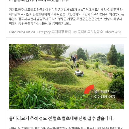
경기도 파주시 조리읍 장곡리에 위치한 용미리제1묘지 400구역에서 묘지개장 후 리무진 장
례차량으로 서울시립승화원까지 모셔 드렸습니다. 경기도 고양시 파주시 양주시 의정부시 동
두천시 김포시 부천시 남양주시 구리시 양평군 가평군 포천군 연천군 안산시 안성시 화성시
평택시 등 전국출장 가능 서울시립 용미리 제1묘...
Date
2024.08.24
Category
묘지이장 파묘
By
용미리묘지상담소
Views
423
용미리묘지 추석 성묘 전 벌초 벌초대행 신청 접수 받습니다.
서울시립 용미리 제1묘지에서 추석을 앞두고 벌초작업을 하는 모습입니다. 벌초대행 신청 받