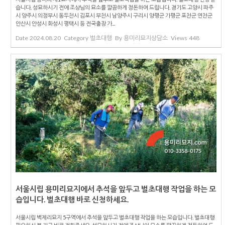
습니다. 성묘하시기 전에 조상님의 묘소를 깔끔하게 정돈하여 드립니다. 경기도 고양시 파주
시 양주시 의정부시 동두천시 김포시 부천시 남양주시 구리시 양평군 가평군 포천군 연천군
안산시 안성시 화성시 평택시 등 전국출장 가...
Date
2024.08.20
Category
벌초대행
By
용미리묘지상담소
Views
448
서울시립 용미리묘지에서 추석을 앞두고 벌초대행 작업을 하는 모
습입니다. 벌초대행 바로 신청하세요.
서울시립 벽제리묘지 5구역에서 추석을 앞두고 벌초대행 작업을 하는 모습입니다. 벌초대행