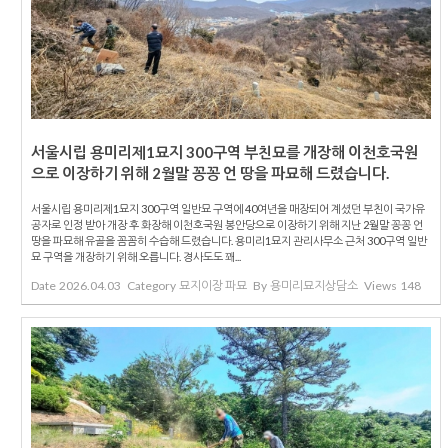
서울시립 용미리제1묘지 300구역 부친묘를 개장해 이천호국원
으로 이장하기 위해 2월말 꽁꽁 언 땅을 파묘해 드렸습니다.
서울시립 용미리제1묘지 300구역 일반묘 구역에 40여년을 매장되어 계셨던 부친이 국가유
공자로 인정 받아 개장 후 화장해 이천호국원 봉안당으로 이장하기 위해 지난 2월말 꽁꽁 언
땅을 파묘해 유골을 꼼꼼히 수습해 드렸습니다. 용미리1묘지 관리사무소 근처 300구역 일반
묘 구역을 개장하기 위해 오릅니다. 경사도도 꽤...
Date
2026.04.03
Category
묘지이장 파묘
By
용미리묘지상담소
Views
148