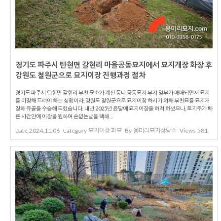
경기도 파주시 탄현면 갈현리 마을공동묘지에서 묘지개장 화장 후
강원도 철원군으로 묘지이장 진행과정 절차
경기도 파주시 탄현면 갈현리 부친 묘소가 계신 동네 공동묘지 부지 일부가 매매되면서 묘지
를 이장해 드려야 하는 상황이라, 강원도 철원군으로 묘지이장 하시기 위해 부친묘를 묘지개
장해 유골을 수습해 드렸습니다. 내년 2025년 윤달에 묘지이장을 하려 하셨으나, 토지주가 빠
른 시간안에 이장을 원하여 손없는날을 택해 ...
Date
2024.11.06
Category
묘지이장 파묘
By
용미리묘지상담소
Views
581