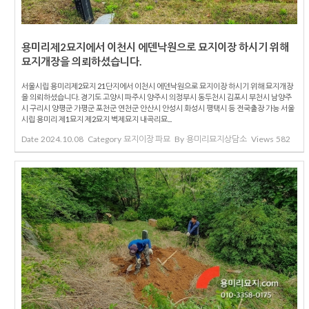
용미리제2묘지에서 이천시 에덴낙원으로 묘지이장 하시기 위해
묘지개장을 의뢰하셨습니다.
서울시립 용미리제2묘지 21단지에서 이천시 에덴낙원으로 묘지이장 하시기 위해 묘지개장
을 의뢰하셨습니다. 경기도 고양시 파주시 양주시 의정부시 동두천시 김포시 부천시 남양주
시 구리시 양평군 가평군 포천군 연천군 안산시 안성시 화성시 평택시 등 전국출장 가능 서울
시립 용미리 제1묘지 제2묘지 벽제묘지 내곡리묘...
Date
2024.10.08
Category
묘지이장 파묘
By
용미리묘지상담소
Views
582