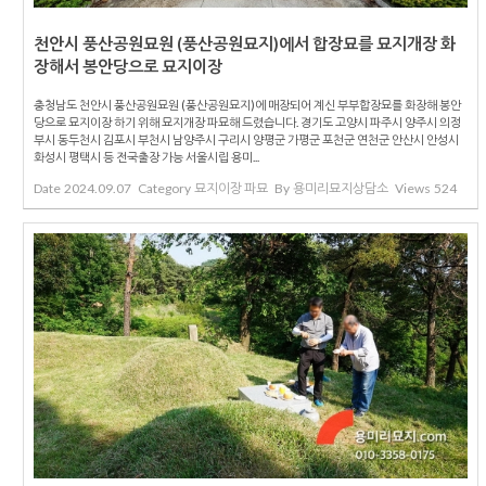
천안시 풍산공원묘원 (풍산공원묘지)에서 합장묘를 묘지개장 화
장해서 봉안당으로 묘지이장
충청남도 천안시 풍산공원묘원 (풍산공원묘지)에 매장되어 계신 부부합장묘를 화장해 봉안
당으로 묘지이장 하기 위해 묘지개장 파묘해 드렸습니다. 경기도 고양시 파주시 양주시 의정
부시 동두천시 김포시 부천시 남양주시 구리시 양평군 가평군 포천군 연천군 안산시 안성시
화성시 평택시 등 전국출장 가능 서울시립 용미...
Date
2024.09.07
Category
묘지이장 파묘
By
용미리묘지상담소
Views
524