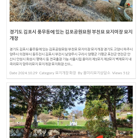
경기도 김포시 풍무동에 있는 김포공원묘원 부친묘 묘지이장 묘지
개장
경기도 김포시 풍무동에 있는 김포공원묘원 부친묘 묘지이장 묘지개장 경기도 고양시 파주시
양주시 의정부시 동두천시 김포시 부천시 남양주시 구리시 양평군 가평군 포천군 연천군 안
산시 안성시 화성시 평택시 등 전국출장 가능 서울시립 용미리 제1묘지 제2묘지 벽제묘지 내
곡리묘지 망우리묘지 묘지개장 묘지화장 산소...
Date
2024.10.29
Category
묘지개장 화장
By
용미리묘지상담소
Views
512