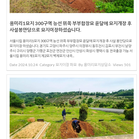
용미리1묘지 300구역 능선 위쪽 부부합장묘 윤달에 묘지개장 후
사설봉안당으로 묘지이장하셨습니다.
서울시립 용미리1묘지 300구역 능선 위쪽 부부합장묘 윤달에 묘지개장 후 사설 봉안당으로
묘지이장 하셨습니다. 경기도 고양시 파주시 양주시 의정부시 동두천시 김포시 부천시 남양
주시 구리시 양평군 가평군 포천군 연천군 안산시 안성시 화성시 평택시 등 전국출장 가능 서
울시립 용미리 제1묘지 제2묘지 벽제묘지 내곡...
Date
2024.10.24
Category
묘지이장 파묘
By
용미리묘지상담소
Views
501