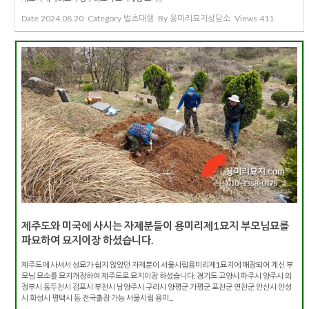
Date
2024.08.20
Category
벌초대행
By
용미리묘지상담소
Views
411
제주도와 미국에 사시는 자제분들이 용미리제1묘지 부모님묘를
파묘하여 묘지이장 하셨습니다.
제주도에 사셔서 성묘가 쉽지 않았던 자제분이 서울시립용미리제1묘지에 매장되어 계신 부
모님 묘소를 묘지개장하여 제주도로 묘지이장 하셨습니다. 경기도 고양시 파주시 양주시 의
정부시 동두천시 김포시 부천시 남양주시 구리시 양평군 가평군 포천군 연천군 안산시 안성
시 화성시 평택시 등 전국출장 가능 서울시립 용미...