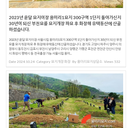
2023년 윤달 묘지이장 용미리1묘지 300구역 1단지 돌아가신지
30년이 되신 부친묘를 묘지개장 파묘 후 화장해 유택동산에 산골
하셨습니다.
2023년 윤달 묘지이장 서울시립 용미리1묘지 300구역 1단지 돌아가신지 30년이 되신 부친
묘를 묘지개장 파묘 후 화장해 유택동산에 산골하셨습니다. 경기도 고양시 파주시 양주시 의
정부시 동두천시 김포시 부천시 남양주시 구리시 양평군 가평군 포천군 연천군 안산시 안성
시 화성시 평택시 등 전국출장 가능 서울시립 용미...
Date
2024.10.24
Category
묘지개장 화장
By
용미리묘지상담소
Views
532