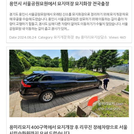
용인시 서울공원묘원에서 묘지이장 묘지화장 전국출장
경기도 용인시 서울공원묘원에서 오래된 산소를 묘지화장으로 정리하기 위해 묘지개장 파묘
해 유골을 수습해 드렸습니다. 용인시 서울공원묘원은 성묘하기 위해 이동하는 길이 좁아 차
량이 교행하기 힘들고, 경사도 심해 다른 차량이 없어도 이동하기가 수월치 않았습니다. 서울
공원묘원 내 이동하는 길이 좁고 경사가 있어,...
Date
2024.08.24
Category
묘지개장 화장
By
용미리묘지상담소
Views
465
용미리묘지 400구역에서 묘지개장 후 리무진 장례차량으로 서울
시립승화원까지 모셔 드렸습니다.