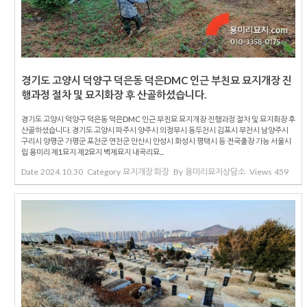
경기도 고양시 덕양구 덕은동 덕은DMC 인근 부친묘 묘지개장 진
행과정 절차 및 묘지화장 후 산골하셨습니다.
경기도 고양시 덕양구 덕은동 덕은DMC 인근 부친묘 묘지개장 진행과정 절차 및 묘지화장 후
산골하셨습니다. 경기도 고양시 파주시 양주시 의정부시 동두천시 김포시 부천시 남양주시
구리시 양평군 가평군 포천군 연천군 안산시 안성시 화성시 평택시 등 전국출장 가능 서울시
립 용미리 제1묘지 제2묘지 벽제묘지 내곡리묘...
Date
2024.10.30
Category
묘지개장 화장
By
용미리묘지상담소
Views
459