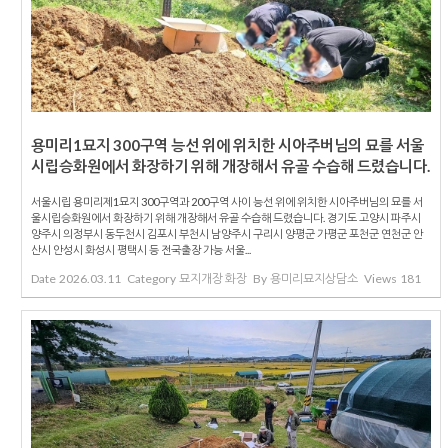
용미리1묘지 300구역 능선 위에 위치한 시아주버님의 묘를 서울
시립승화원에서 화장하기 위해 개장해서 유골 수습해 드렸습니다.
서울시립 용미리제1묘지 300구역과 200구역 사이 능선 위에 위치한 시아주버님의 묘를 서
울시립승화원에서 화장하기 위해 개장해서 유골 수습해 드렸습니다. 경기도 고양시 파주시
양주시 의정부시 동두천시 김포시 부천시 남양주시 구리시 양평군 가평군 포천군 연천군 안
산시 안성시 화성시 평택시 등 전국출장 가능 서울...
Date
2026.03.11
Category
묘지개장 화장
By
용미리묘지상담소
Views
181