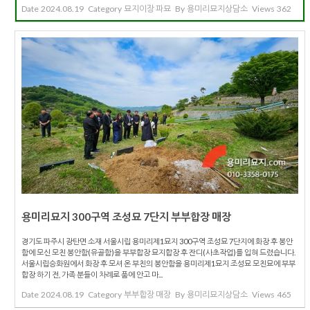
Date
2024.08.19
Category
묘지이장 파묘
By
용미리묘지상담소
Views
362
용미리묘지 300구역 조성묘 7단지 부부합장 매장
경기도 파주시 광탄면 소재 서울시립 용미리제1묘지 300구역 조성묘 7단지에 화장 후 봉안
함에 모신 모친 봉안함(유골함)을 부부합장 묘지합장 후 잔디(사초작업)를 입혀 드렸습니다.
서울시립승화원에서 화장 후 모셔 온 부친의 봉안함을 용미리제1묘지 조성묘 모친묘에 부부
합장 하기 전, 가족 분들이 차례로 품에 안고 마...
Date
2024.08.19
Category
부부합장 매장
By
용미리묘지상담소
Views
465