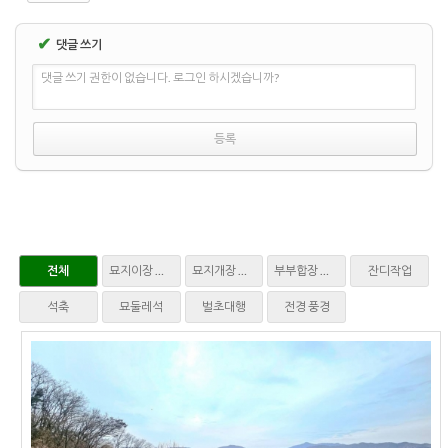
✔
댓글 쓰기
댓글 쓰기 권한이 없습니다. 로그인 하시겠습니까?
전체
묘지이장 파묘
묘지개장 화장
부부합장 매장
잔디작업
석축
묘둘레석
벌초대행
전경 풍경