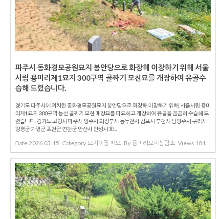
파주시 동화경모공원묘지 봉안당으로 화장해 이장하기 위해 서울
시립 용미리제1묘지 300구역 골짜기 모친묘를 개장하여 유골수
습해 드렸습니다.
경기도 파주시에 위치한 동화경모공원묘지 봉안당으로 화장해 이장하기 위해, 서울시립 용미
리제1묘지 300구역 능선 골짜기 모친 매장묘를 파묘하고 개장하여 유골을 꼼꼼히 수습해 드
렸습니다. 경기도 고양시 파주시 양주시 의정부시 동두천시 김포시 부천시 남양주시 구리시
양평군 가평군 포천군 연천군 안산시 안성시 화...
Date
2026.03.15
Category
묘지이장 파묘
By
용미리묘지상담소
Views
181