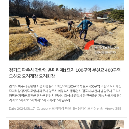
경기도 파주시 광탄면 용미리제1묘지 100구역 부친묘 400구역
모친묘 묘지개장 묘지화장
경기도 파주시 광탄면 서울시립 용미리제1묘지 100구역 부친묘 400구역 모친묘 묘지개장
묘지화장 경기도 고양시 파주시 양주시 의정부시 동두천시 김포시 부천시 남양주시 구리시
양평군 가평군 포천군 연천군 안산시 안성시 화성시 평택시 등 전국출장 가능 서울시립 용미
리 제1묘지 제2묘지 벽제묘지 내곡리묘지 망우리...
Date
2024.08.17
Category
묘지이장 파묘
By
용미리묘지상담소
Views
388