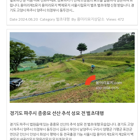
필요하신 분 지금 바로 전화주세요. 성묘하시기 전에 조상님의 묘소를 깔끔하게 정돈하여 드
립니다. 용미리제1묘지 용미리묘지 벽제묘지 서울시립묘지 벌초 벌초대행 신청 받습니다. 경
기도 고양시 파주시 양주시 의정부시 동두천시...
Date
2024.08.20
Category
벌초대행
By
용미리묘지상담소
Views
472
경기도 파주시 종중묘 선산 추석 성묘 전 벌초대행
경기도 파주시 법원읍에 있는 종중묘 선산의 추석 성묘 전 벌초대행 모습입니다. 경기도 고양
시 파주시 양주시 의정부시 동두천시 김포시 부천시 남양주시 구리시 양평군 가평군 포천군
연천군 안산시 안성시 화성시 평택시 등 전국출장 가능 서울시립 용미리 제1묘지 제2묘지 벽
제묘지 내곡리묘지 망우리묘지 묘지개장 묘지...