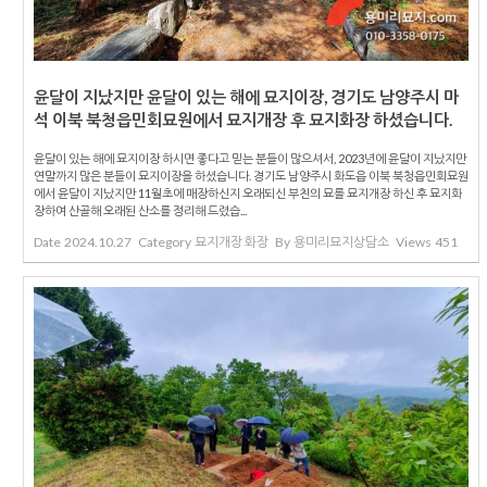
윤달이 지났지만 윤달이 있는 해에 묘지이장, 경기도 남양주시 마
석 이북 북청읍민회묘원에서 묘지개장 후 묘지화장 하셨습니다.
윤달이 있는 해에 묘지이장 하시면 좋다고 믿는 분들이 많으셔서, 2023년에 윤달이 지났지만
연말까지 많은 분들이 묘지이장을 하셨습니다. 경기도 남양주시 화도읍 이북 북청읍민회묘원
에서 윤달이 지났지만 11월초에 매장하신지 오래되신 부친의 묘를 묘지개장 하신 후 묘지화
장하여 산골해 오래된 산소를 정리해 드렸습...
Date
2024.10.27
Category
묘지개장 화장
By
용미리묘지상담소
Views
451