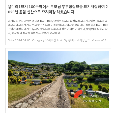
용미리1묘지 100구역에서 부모님 부부합장묘를 묘지개장하여 2
023년 윤달 선산으로 묘지이장 하셨습니다.
경기도 파주시 광탄면 용미리1묘지 100구역에서 부모님 합장묘를 묘지개장하여, 증조부 고
조부님이 모셔져 계시는 고향 선산으로 이동하여 묘지이장 하셨습니다. 용미리제1묘지 100
구역에 매장되어 계신 부모님 합장묘로 도로에서 직선 거리는 가까우나, 앞쪽에 음식점과 창
고, 공장 등이 빼곡히 들어서고 잡초가 상당히 심...
Date
2024.09.05
Category
묘지이장 파묘
By
용미리묘지상담소
Views
655