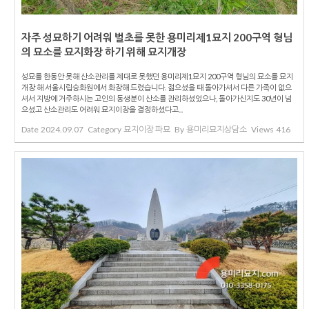
자주 성묘하기 어려워 벌초를 못한 용미리제1묘지 200구역 형님
의 묘소를 묘지화장 하기 위해 묘지개장
성묘를 한동안 못해 산소관리를 제대로 못했던 용미리제1묘지 200구역 형님의 묘소를 묘지
개장 해 서울시립승화원에서 화장해 드렸습니다. 젊으셨을 때 돌아가셔서 다른 가족이 없으
셔서 지방에 거주하시는 고인의 동생분이 산소를 관리하셨었으나, 돌아가신지도 30년이 넘
으셨고 산소관리도 어려워 묘지이장을 결정하셨다고...
Date
2024.09.07
Category
묘지이장 파묘
By
용미리묘지상담소
Views
416