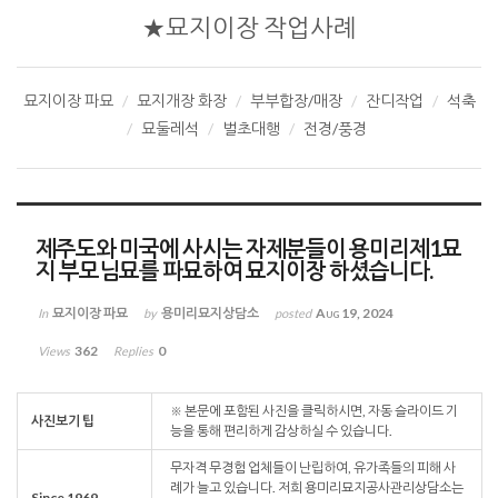
★묘지이장 작업사례
묘지이장 파묘
묘지개장 화장
부부합장/매장
잔디작업
석축
묘둘레석
벌초대행
전경/풍경
제주도와 미국에 사시는 자제분들이 용미리제1묘
지 부모님묘를 파묘하여 묘지이장 하셨습니다.
묘지이장 파묘
용미리묘지상담소
Aug 19, 2024
In
by
posted
362
0
Views
Replies
※ 본문에 포함된 사진을 클릭하시면, 자동 슬라이드 기
사진보기 팁
능을 통해 편리하게 감상하실 수 있습니다.
무자격 무경험 업체들이 난립하여, 유가족들의 피해 사
례가 늘고 있습니다. 저희 용미리묘지공사관리상담소는
Since 1969