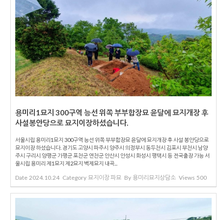
용미리1묘지 300구역 능선 위쪽 부부합장묘 윤달에 묘지개장 후
사설봉안당으로 묘지이장하셨습니다.
서울시립 용미리1묘지 300구역 능선 위쪽 부부합장묘 윤달에 묘지개장 후 사설 봉안당으로
묘지이장 하셨습니다. 경기도 고양시 파주시 양주시 의정부시 동두천시 김포시 부천시 남양
주시 구리시 양평군 가평군 포천군 연천군 안산시 안성시 화성시 평택시 등 전국출장 가능 서
울시립 용미리 제1묘지 제2묘지 벽제묘지 내곡...
Date
2024.10.24
Category
묘지이장 파묘
By
용미리묘지상담소
Views
500