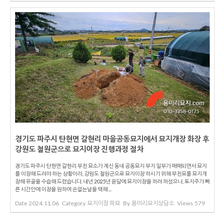
경기도 파주시 탄현면 갈현리 마을공동묘지에서 묘지개장 화장 후
강원도 철원군으로 묘지이장 진행과정 절차
경기도 파주시 탄현면 갈현리 부친 묘소가 계신 동네 공동묘지 부지 일부가 매매되면서 묘지
를 이장해 드려야 하는 상황이라, 강원도 철원군으로 묘지이장 하시기 위해 부친묘를 묘지개
장해 유골을 수습해 드렸습니다. 내년 2025년 윤달에 묘지이장을 하려 하셨으나, 토지주가 빠
른 시간안에 이장을 원하여 손없는날을 택해 ...
Date
2024.11.06
Category
묘지이장 파묘
By
용미리묘지상담소
Views
579