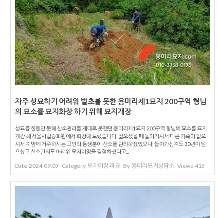
자주 성묘하기 어려워 벌초를 못한 용미리제1묘지 200구역 형님
의 묘소를 묘지화장 하기 위해 묘지개장
성묘를 한동안 못해 산소관리를 제대로 못했던 용미리제1묘지 200구역 형님의 묘소를 묘지
개장 해 서울시립승화원에서 화장해 드렸습니다. 젊으셨을 때 돌아가셔서 다른 가족이 없으
셔서 지방에 거주하시는 고인의 동생분이 산소를 관리하셨었으나, 돌아가신지도 30년이 넘
으셨고 산소관리도 어려워 묘지이장을 결정하셨다고...
Date
2024.09.07
Category
묘지이장 파묘
By
용미리묘지상담소
Views
415