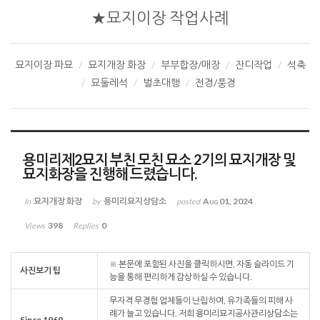
★묘지이장 작업사례
묘지이장 파묘
묘지개장 화장
부부합장/매장
잔디작업
석축
묘둘레석
벌초대행
전경/풍경
용미리제2묘지 부친 모친 묘소 2기의 묘지개장 및
묘지화장을 진행해 드렸습니다.
묘지개장 화장
용미리묘지상담소
Aug 01, 2024
In
by
posted
398
0
Views
Replies
※ 본문에 포함된 사진을 클릭하시면, 자동 슬라이드 기
사진보기 팁
능을 통해 편리하게 감상하실 수 있습니다.
무자격 무경험 업체들이 난립하여, 유가족들의 피해 사
례가 늘고 있습니다. 저희 용미리묘지공사관리상담소는
Since 1969