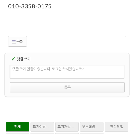
010-3358-0175
목록
✔
댓글 쓰기
댓글 쓰기 권한이 없습니다. 로그인 하시겠습니까?
전체
묘지이장 파묘
묘지개장 화장
부부합장 매장
잔디작업