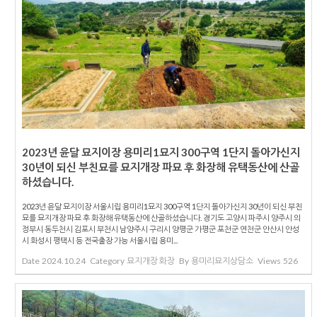
2023년 윤달 묘지이장 용미리1묘지 300구역 1단지 돌아가신지
30년이 되신 부친묘를 묘지개장 파묘 후 화장해 유택동산에 산골
하셨습니다.
2023년 윤달 묘지이장 서울시립 용미리1묘지 300구역 1단지 돌아가신지 30년이 되신 부친
묘를 묘지개장 파묘 후 화장해 유택동산에 산골하셨습니다. 경기도 고양시 파주시 양주시 의
정부시 동두천시 김포시 부천시 남양주시 구리시 양평군 가평군 포천군 연천군 안산시 안성
시 화성시 평택시 등 전국출장 가능 서울시립 용미...
Date
2024.10.24
Category
묘지개장 화장
By
용미리묘지상담소
Views
526