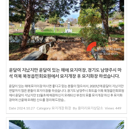
윤달이 지났지만 윤달이 있는 해에 묘지이장, 경기도 남양주시 마
석 이북 북청읍민회묘원에서 묘지개장 후 묘지화장 하셨습니다.
윤달이 있는 해에 묘지이장 하시면 좋다고 믿는 분들이 많으셔서, 2023년에 윤달이 지났지만
연말까지 많은 분들이 묘지이장을 하셨습니다. 경기도 남양주시 화도읍 이북 북청읍민회묘원
에서 윤달이 지났지만 11월초에 매장하신지 오래되신 부친의 묘를 묘지개장 하신 후 묘지화
장하여 산골해 오래된 산소를 정리해 드렸습...
Date
2024.10.27
Category
묘지개장 화장
By
용미리묘지상담소
Views
449