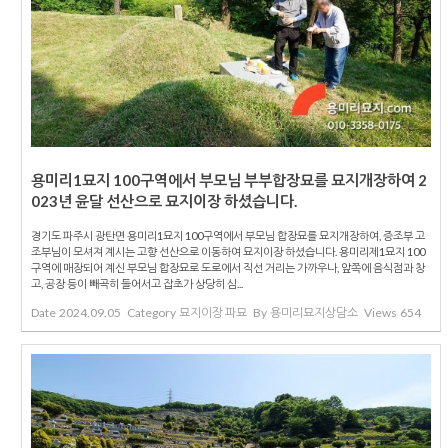
용미리1묘지 100구역에서 부모님 부부합장묘를 묘지개장하여 2
023년 윤달 선산으로 묘지이장 하셨습니다.
경기도 파주시 광탄면 용미리1묘지 100구역에서 부모님 합장묘를 묘지개장하여, 증조부 고
조부님이 모셔져 계시는 고향 선산으로 이동하여 묘지이장 하셨습니다. 용미리제1묘지 100
구역에 매장되어 계신 부모님 합장묘로 도로에서 직선 거리는 가까우나, 앞쪽에 음식점과 창
고, 공장 등이 빼곡히 들어서고 잡초가 상당히 심...
Date
2024.09.05
Category
묘지이장 파묘
By
용미리묘지상담소
Views
654