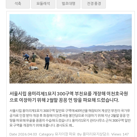
석축
묘둘레석
벌초대행
전경 풍경
서울시립 용미리제1묘지 300구역 부친묘를 개장해 이천호국원
으로 이장하기 위해 2월말 꽁꽁 언 땅을 파묘해 드렸습니다.
서울시립 용미리제1묘지 300구역 일반묘 구역에 40여년을 매장되어 계셨던 부친이 국가유
공자로 인정 받아 개장 후 화장해 이천호국원 봉안당으로 이장하기 위해 지난 2월말 꽁꽁 언
땅을 파묘해 유골을 꼼꼼히 수습해 드렸습니다. 용미리1묘지 관리사무소 근처 300구역 일반
묘 구역을 개장하기 위해 오릅니다. 경사도도 꽤...
Date
2026.04.03
Category
묘지이장 파묘
By
용미리묘지상담소
Views
147