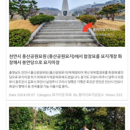
천안시 풍산공원묘원 (풍산공원묘지)에서 합장묘를 묘지개장 화
장해서 봉안당으로 묘지이장
충청남도 천안시 풍산공원묘원 (풍산공원묘지)에 매장되어 계신 부부합장묘를 화장해 봉안
당으로 묘지이장 하기 위해 묘지개장 파묘해 드렸습니다. 경기도 고양시 파주시 양주시 의정
부시 동두천시 김포시 부천시 남양주시 구리시 양평군 가평군 포천군 연천군 안산시 안성시
화성시 평택시 등 전국출장 가능 서울시립 용미...
Date
2024.09.07
Category
묘지이장 파묘
By
용미리묘지상담소
Views
523