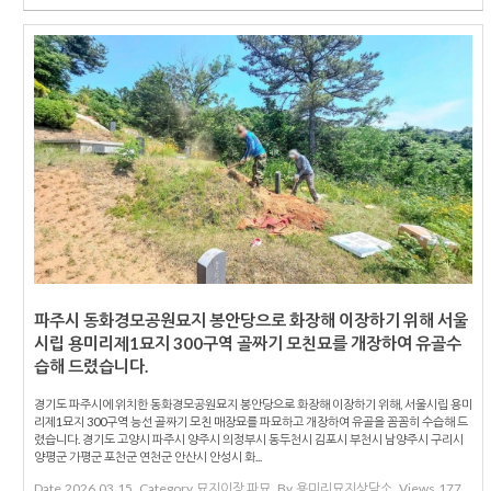
파주시 동화경모공원묘지 봉안당으로 화장해 이장하기 위해 서울
시립 용미리제1묘지 300구역 골짜기 모친묘를 개장하여 유골수
습해 드렸습니다.
경기도 파주시에 위치한 동화경모공원묘지 봉안당으로 화장해 이장하기 위해, 서울시립 용미
리제1묘지 300구역 능선 골짜기 모친 매장묘를 파묘하고 개장하여 유골을 꼼꼼히 수습해 드
렸습니다. 경기도 고양시 파주시 양주시 의정부시 동두천시 김포시 부천시 남양주시 구리시
양평군 가평군 포천군 연천군 안산시 안성시 화...
Date
2026.03.15
Category
묘지이장 파묘
By
용미리묘지상담소
Views
177