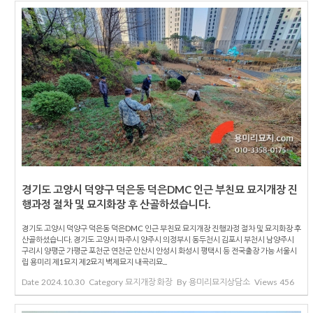
경기도 고양시 덕양구 덕은동 덕은DMC 인근 부친묘 묘지개장 진
행과정 절차 및 묘지화장 후 산골하셨습니다.
경기도 고양시 덕양구 덕은동 덕은DMC 인근 부친묘 묘지개장 진행과정 절차 및 묘지화장 후
산골하셨습니다. 경기도 고양시 파주시 양주시 의정부시 동두천시 김포시 부천시 남양주시
구리시 양평군 가평군 포천군 연천군 안산시 안성시 화성시 평택시 등 전국출장 가능 서울시
립 용미리 제1묘지 제2묘지 벽제묘지 내곡리묘...
Date
2024.10.30
Category
묘지개장 화장
By
용미리묘지상담소
Views
456