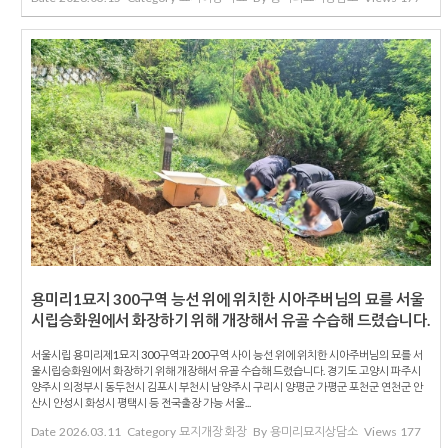
용미리1묘지 300구역 능선 위에 위치한 시아주버님의 묘를 서울
시립승화원에서 화장하기 위해 개장해서 유골 수습해 드렸습니다.
서울시립 용미리제1묘지 300구역과 200구역 사이 능선 위에 위치한 시아주버님의 묘를 서
울시립승화원에서 화장하기 위해 개장해서 유골 수습해 드렸습니다. 경기도 고양시 파주시
양주시 의정부시 동두천시 김포시 부천시 남양주시 구리시 양평군 가평군 포천군 연천군 안
산시 안성시 화성시 평택시 등 전국출장 가능 서울...
Date
2026.03.11
Category
묘지개장 화장
By
용미리묘지상담소
Views
177