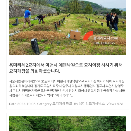
용미리제2묘지에서 이천시 에덴낙원으로 묘지이장 하시기 위해
묘지개장을 의뢰하셨습니다.
서울시립 용미리제2묘지 21단지에서 이천시 에덴낙원으로 묘지이장 하시기 위해 묘지개장
을 의뢰하셨습니다. 경기도 고양시 파주시 양주시 의정부시 동두천시 김포시 부천시 남양주
시 구리시 양평군 가평군 포천군 연천군 안산시 안성시 화성시 평택시 등 전국출장 가능 서울
시립 용미리 제1묘지 제2묘지 벽제묘지 내곡리묘...
Date
2024.10.08
Category
묘지이장 파묘
By
용미리묘지상담소
Views
576