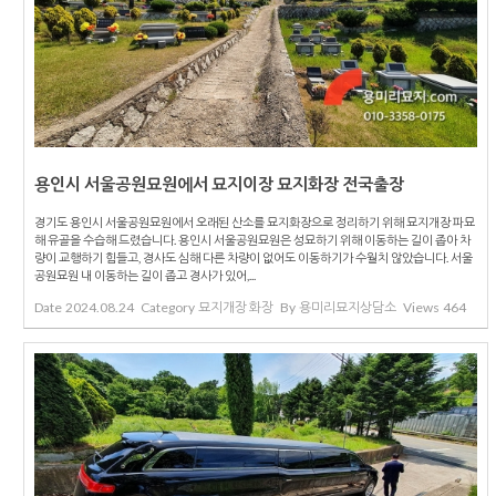
용인시 서울공원묘원에서 묘지이장 묘지화장 전국출장
경기도 용인시 서울공원묘원에서 오래된 산소를 묘지화장으로 정리하기 위해 묘지개장 파묘
해 유골을 수습해 드렸습니다. 용인시 서울공원묘원은 성묘하기 위해 이동하는 길이 좁아 차
량이 교행하기 힘들고, 경사도 심해 다른 차량이 없어도 이동하기가 수월치 않았습니다. 서울
공원묘원 내 이동하는 길이 좁고 경사가 있어,...
Date
2024.08.24
Category
묘지개장 화장
By
용미리묘지상담소
Views
464