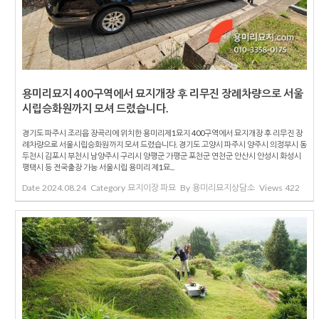
용미리묘지 400구역에서 묘지개장 후 리무진 장례차량으로 서울
시립승화원까지 모셔 드렸습니다.
경기도 파주시 조리읍 장곡리에 위치한 용미리제1묘지 400구역에서 묘지개장 후 리무진 장
례차량으로 서울시립승화원까지 모셔 드렸습니다. 경기도 고양시 파주시 양주시 의정부시 동
두천시 김포시 부천시 남양주시 구리시 양평군 가평군 포천군 연천군 안산시 안성시 화성시
평택시 등 전국출장 가능 서울시립 용미리 제1묘...
Date
2024.08.24
Category
묘지이장 파묘
By
용미리묘지상담소
Views
422