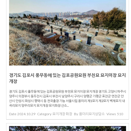
경기도 김포시 풍무동에 있는 김포공원묘원 부친묘 묘지이장 묘지
개장
경기도 김포시 풍무동에 있는 김포공원묘원 부친묘 묘지이장 묘지개장 경기도 고양시 파주시
양주시 의정부시 동두천시 김포시 부천시 남양주시 구리시 양평군 가평군 포천군 연천군 안
산시 안성시 화성시 평택시 등 전국출장 가능 서울시립 용미리 제1묘지 제2묘지 벽제묘지 내
곡리묘지 망우리묘지 묘지개장 묘지화장 산소...
Date
2024.10.29
Category
묘지개장 화장
By
용미리묘지상담소
Views
510