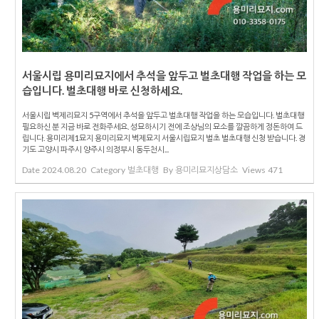
서울시립 용미리묘지에서 추석을 앞두고 벌초대행 작업을 하는 모
습입니다. 벌초대행 바로 신청하세요.
서울시립 벽제리묘지 5구역에서 추석을 앞두고 벌초대행 작업을 하는 모습입니다. 벌초대행
필요하신 분 지금 바로 전화주세요. 성묘하시기 전에 조상님의 묘소를 깔끔하게 정돈하여 드
립니다. 용미리제1묘지 용미리묘지 벽제묘지 서울시립묘지 벌초 벌초대행 신청 받습니다. 경
기도 고양시 파주시 양주시 의정부시 동두천시...
Date
2024.08.20
Category
벌초대행
By
용미리묘지상담소
Views
471