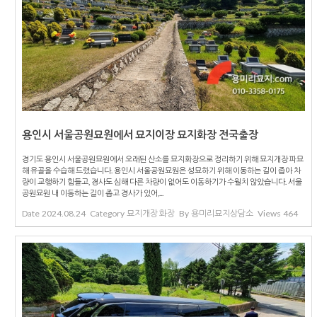
용인시 서울공원묘원에서 묘지이장 묘지화장 전국출장
경기도 용인시 서울공원묘원에서 오래된 산소를 묘지화장으로 정리하기 위해 묘지개장 파묘
해 유골을 수습해 드렸습니다. 용인시 서울공원묘원은 성묘하기 위해 이동하는 길이 좁아 차
량이 교행하기 힘들고, 경사도 심해 다른 차량이 없어도 이동하기가 수월치 않았습니다. 서울
공원묘원 내 이동하는 길이 좁고 경사가 있어,...
Date
2024.08.24
Category
묘지개장 화장
By
용미리묘지상담소
Views
464