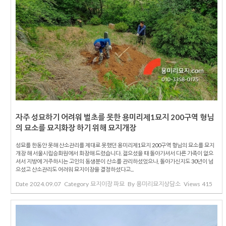
자주 성묘하기 어려워 벌초를 못한 용미리제1묘지 200구역 형님
의 묘소를 묘지화장 하기 위해 묘지개장
성묘를 한동안 못해 산소관리를 제대로 못했던 용미리제1묘지 200구역 형님의 묘소를 묘지
개장 해 서울시립승화원에서 화장해 드렸습니다. 젊으셨을 때 돌아가셔서 다른 가족이 없으
셔서 지방에 거주하시는 고인의 동생분이 산소를 관리하셨었으나, 돌아가신지도 30년이 넘
으셨고 산소관리도 어려워 묘지이장을 결정하셨다고...
Date
2024.09.07
Category
묘지이장 파묘
By
용미리묘지상담소
Views
415