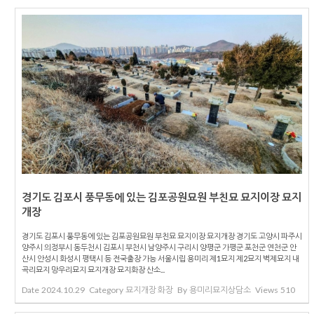
경기도 김포시 풍무동에 있는 김포공원묘원 부친묘 묘지이장 묘지
개장
경기도 김포시 풍무동에 있는 김포공원묘원 부친묘 묘지이장 묘지개장 경기도 고양시 파주시
양주시 의정부시 동두천시 김포시 부천시 남양주시 구리시 양평군 가평군 포천군 연천군 안
산시 안성시 화성시 평택시 등 전국출장 가능 서울시립 용미리 제1묘지 제2묘지 벽제묘지 내
곡리묘지 망우리묘지 묘지개장 묘지화장 산소...
Date
2024.10.29
Category
묘지개장 화장
By
용미리묘지상담소
Views
510