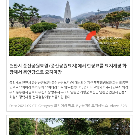
천안시 풍산공원묘원 (풍산공원묘지)에서 합장묘를 묘지개장 화
장해서 봉안당으로 묘지이장
충청남도 천안시 풍산공원묘원 (풍산공원묘지)에 매장되어 계신 부부합장묘를 화장해 봉안
당으로 묘지이장 하기 위해 묘지개장 파묘해 드렸습니다. 경기도 고양시 파주시 양주시 의정
부시 동두천시 김포시 부천시 남양주시 구리시 양평군 가평군 포천군 연천군 안산시 안성시
화성시 평택시 등 전국출장 가능 서울시립 용미...
Date
2024.09.07
Category
묘지이장 파묘
By
용미리묘지상담소
Views
523