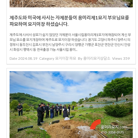
제주도와 미국에 사시는 자제분들이 용미리제1묘지 부모님묘를
파묘하여 묘지이장 하셨습니다.
제주도에 사셔서 성묘가 쉽지 않았던 자제분이 서울시립용미리제1묘지에 매장되어 계신 부
모님 묘소를 묘지개장하여 제주도로 묘지이장 하셨습니다. 경기도 고양시 파주시 양주시 의
정부시 동두천시 김포시 부천시 남양주시 구리시 양평군 가평군 포천군 연천군 안산시 안성
시 화성시 평택시 등 전국출장 가능 서울시립 용미...
Date
2024.08.19
Category
묘지이장 파묘
By
용미리묘지상담소
Views
359