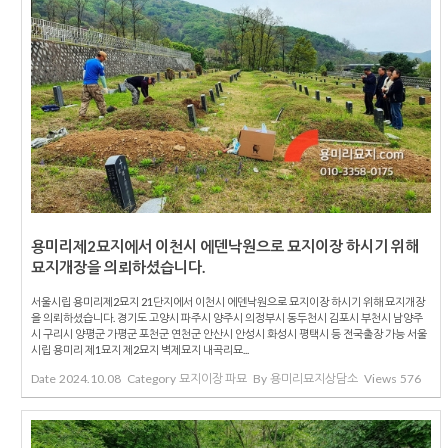
용미리제2묘지에서 이천시 에덴낙원으로 묘지이장 하시기 위해
묘지개장을 의뢰하셨습니다.
서울시립 용미리제2묘지 21단지에서 이천시 에덴낙원으로 묘지이장 하시기 위해 묘지개장
을 의뢰하셨습니다. 경기도 고양시 파주시 양주시 의정부시 동두천시 김포시 부천시 남양주
시 구리시 양평군 가평군 포천군 연천군 안산시 안성시 화성시 평택시 등 전국출장 가능 서울
시립 용미리 제1묘지 제2묘지 벽제묘지 내곡리묘...
Date
2024.10.08
Category
묘지이장 파묘
By
용미리묘지상담소
Views
576