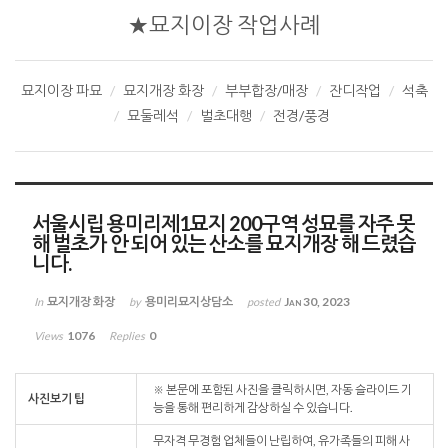
★묘지이장 작업사례
묘지이장 파묘
묘지개장 화장
부부합장/매장
잔디작업
석축
묘둘레석
벌초대행
전경/풍경
서울시립 용미리제1묘지 200구역 성묘를 자주 못
해 벌초가 안 되어 있는 산소를 묘지개장 해 드렸습
니다.
묘지개장 화장
용미리묘지상담소
Jan 30, 2023
In
by
posted
1076
0
Views
Replies
※ 본문에 포함된 사진을 클릭하시면, 자동 슬라이드 기
사진보기 팁
능을 통해 편리하게 감상하실 수 있습니다.
무자격 무경험 업체들이 난립하여, 유가족들의 피해 사