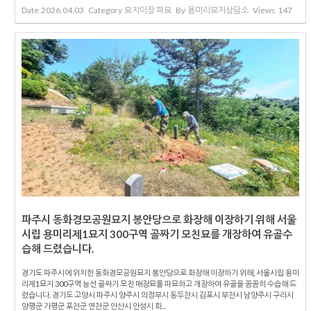
Date
2026.04.03
Category
묘지이장 파묘
By
용미리묘지상담소
Views
147
파주시 동화경모공원묘지 봉안당으로 화장해 이장하기 위해 서울
시립 용미리제1묘지 300구역 골짜기 모친묘를 개장하여 유골수
습해 드렸습니다.
경기도 파주시에 위치한 동화경모공원묘지 봉안당으로 화장해 이장하기 위해, 서울시립 용미
리제1묘지 300구역 능선 골짜기 모친 매장묘를 파묘하고 개장하여 유골을 꼼꼼히 수습해 드
렸습니다. 경기도 고양시 파주시 양주시 의정부시 동두천시 김포시 부천시 남양주시 구리시
양평군 가평군 포천군 연천군 안산시 안성시 화...