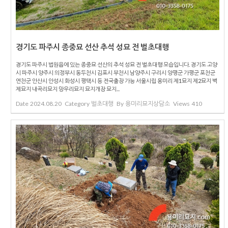
경기도 파주시 종중묘 선산 추석 성묘 전 벌초대행
경기도 파주시 법원읍에 있는 종중묘 선산의 추석 성묘 전 벌초대행 모습입니다. 경기도 고양
시 파주시 양주시 의정부시 동두천시 김포시 부천시 남양주시 구리시 양평군 가평군 포천군
연천군 안산시 안성시 화성시 평택시 등 전국출장 가능 서울시립 용미리 제1묘지 제2묘지 벽
제묘지 내곡리묘지 망우리묘지 묘지개장 묘지...
Date
2024.08.20
Category
벌초대행
By
용미리묘지상담소
Views
410