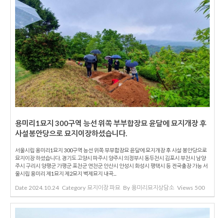
용미리1묘지 300구역 능선 위쪽 부부합장묘 윤달에 묘지개장 후
사설봉안당으로 묘지이장하셨습니다.
서울시립 용미리1묘지 300구역 능선 위쪽 부부합장묘 윤달에 묘지개장 후 사설 봉안당으로
묘지이장 하셨습니다. 경기도 고양시 파주시 양주시 의정부시 동두천시 김포시 부천시 남양
주시 구리시 양평군 가평군 포천군 연천군 안산시 안성시 화성시 평택시 등 전국출장 가능 서
울시립 용미리 제1묘지 제2묘지 벽제묘지 내곡...
Date
2024.10.24
Category
묘지이장 파묘
By
용미리묘지상담소
Views
500