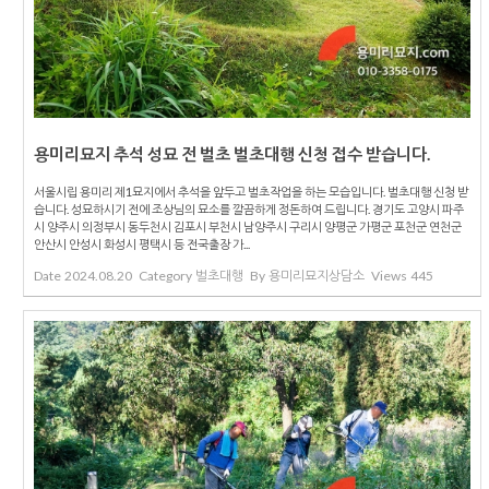
용미리묘지 추석 성묘 전 벌초 벌초대행 신청 접수 받습니다.
서울시립 용미리 제1묘지에서 추석을 앞두고 벌초작업을 하는 모습입니다. 벌초대행 신청 받
습니다. 성묘하시기 전에 조상님의 묘소를 깔끔하게 정돈하여 드립니다. 경기도 고양시 파주
시 양주시 의정부시 동두천시 김포시 부천시 남양주시 구리시 양평군 가평군 포천군 연천군
안산시 안성시 화성시 평택시 등 전국출장 가...
Date
2024.08.20
Category
벌초대행
By
용미리묘지상담소
Views
445