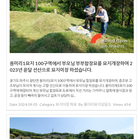
용미리1묘지 100구역에서 부모님 부부합장묘를 묘지개장하여 2
023년 윤달 선산으로 묘지이장 하셨습니다.
경기도 파주시 광탄면 용미리1묘지 100구역에서 부모님 합장묘를 묘지개장하여, 증조부 고
조부님이 모셔져 계시는 고향 선산으로 이동하여 묘지이장 하셨습니다. 용미리제1묘지 100
구역에 매장되어 계신 부모님 합장묘로 도로에서 직선 거리는 가까우나, 앞쪽에 음식점과 창
고, 공장 등이 빼곡히 들어서고 잡초가 상당히 심...
Date
2024.09.05
Category
묘지이장 파묘
By
용미리묘지상담소
Views
654