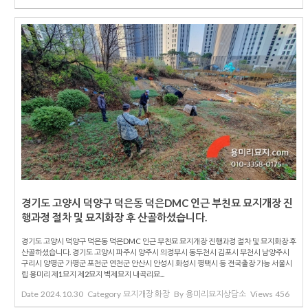
경기도 고양시 덕양구 덕은동 덕은DMC 인근 부친묘 묘지개장 진
행과정 절차 및 묘지화장 후 산골하셨습니다.
경기도 고양시 덕양구 덕은동 덕은DMC 인근 부친묘 묘지개장 진행과정 절차 및 묘지화장 후
산골하셨습니다. 경기도 고양시 파주시 양주시 의정부시 동두천시 김포시 부천시 남양주시
구리시 양평군 가평군 포천군 연천군 안산시 안성시 화성시 평택시 등 전국출장 가능 서울시
립 용미리 제1묘지 제2묘지 벽제묘지 내곡리묘...
Date
2024.10.30
Category
묘지개장 화장
By
용미리묘지상담소
Views
456