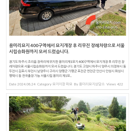
용미리묘지 400구역에서 묘지개장 후 리무진 장례차량으로 서울
시립승화원까지 모셔 드렸습니다.
경기도 파주시 조리읍 장곡리에 위치한 용미리제1묘지 400구역에서 묘지개장 후 리무진 장
례차량으로 서울시립승화원까지 모셔 드렸습니다. 경기도 고양시 파주시 양주시 의정부시 동
두천시 김포시 부천시 남양주시 구리시 양평군 가평군 포천군 연천군 안산시 안성시 화성시
평택시 등 전국출장 가능 서울시립 용미리 제1묘...
Date
2024.08.24
Category
묘지이장 파묘
By
용미리묘지상담소
Views
422