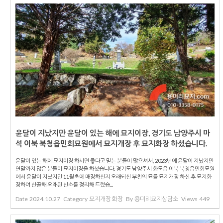
윤달이 지났지만 윤달이 있는 해에 묘지이장, 경기도 남양주시 마
석 이북 북청읍민회묘원에서 묘지개장 후 묘지화장 하셨습니다.
윤달이 있는 해에 묘지이장 하시면 좋다고 믿는 분들이 많으셔서, 2023년에 윤달이 지났지만
연말까지 많은 분들이 묘지이장을 하셨습니다. 경기도 남양주시 화도읍 이북 북청읍민회묘원
에서 윤달이 지났지만 11월초에 매장하신지 오래되신 부친의 묘를 묘지개장 하신 후 묘지화
장하여 산골해 오래된 산소를 정리해 드렸습...
Date
2024.10.27
Category
묘지개장 화장
By
용미리묘지상담소
Views
449