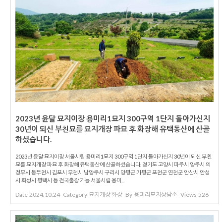
2023년 윤달 묘지이장 용미리1묘지 300구역 1단지 돌아가신지
30년이 되신 부친묘를 묘지개장 파묘 후 화장해 유택동산에 산골
하셨습니다.
2023년 윤달 묘지이장 서울시립 용미리1묘지 300구역 1단지 돌아가신지 30년이 되신 부친
묘를 묘지개장 파묘 후 화장해 유택동산에 산골하셨습니다. 경기도 고양시 파주시 양주시 의
정부시 동두천시 김포시 부천시 남양주시 구리시 양평군 가평군 포천군 연천군 안산시 안성
시 화성시 평택시 등 전국출장 가능 서울시립 용미...
Date
2024.10.24
Category
묘지개장 화장
By
용미리묘지상담소
Views
526