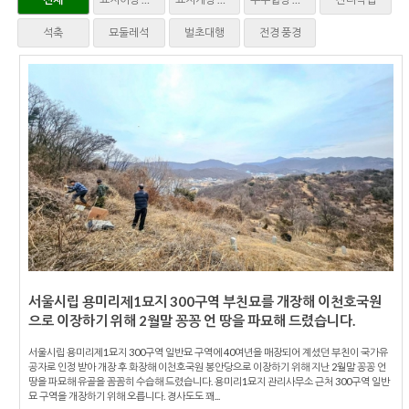
석축
묘둘레석
벌초대행
전경 풍경
서울시립 용미리제1묘지 300구역 부친묘를 개장해 이천호국원
으로 이장하기 위해 2월말 꽁꽁 언 땅을 파묘해 드렸습니다.
서울시립 용미리제1묘지 300구역 일반묘 구역에 40여년을 매장되어 계셨던 부친이 국가유
공자로 인정 받아 개장 후 화장해 이천호국원 봉안당으로 이장하기 위해 지난 2월말 꽁꽁 언
땅을 파묘해 유골을 꼼꼼히 수습해 드렸습니다. 용미리1묘지 관리사무소 근처 300구역 일반
묘 구역을 개장하기 위해 오릅니다. 경사도도 꽤...