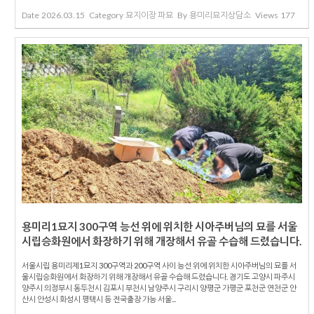
Date
2026.03.15
Category
묘지이장 파묘
By
용미리묘지상담소
Views
177
용미리1묘지 300구역 능선 위에 위치한 시아주버님의 묘를 서울
시립승화원에서 화장하기 위해 개장해서 유골 수습해 드렸습니다.
서울시립 용미리제1묘지 300구역과 200구역 사이 능선 위에 위치한 시아주버님의 묘를 서
울시립승화원에서 화장하기 위해 개장해서 유골 수습해 드렸습니다. 경기도 고양시 파주시
양주시 의정부시 동두천시 김포시 부천시 남양주시 구리시 양평군 가평군 포천군 연천군 안
산시 안성시 화성시 평택시 등 전국출장 가능 서울...