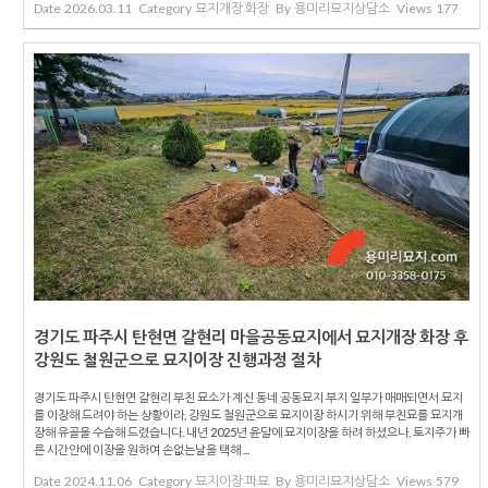
Date
2026.03.11
Category
묘지개장 화장
By
용미리묘지상담소
Views
177
경기도 파주시 탄현면 갈현리 마을공동묘지에서 묘지개장 화장 후
강원도 철원군으로 묘지이장 진행과정 절차
경기도 파주시 탄현면 갈현리 부친 묘소가 계신 동네 공동묘지 부지 일부가 매매되면서 묘지
를 이장해 드려야 하는 상황이라, 강원도 철원군으로 묘지이장 하시기 위해 부친묘를 묘지개
장해 유골을 수습해 드렸습니다. 내년 2025년 윤달에 묘지이장을 하려 하셨으나, 토지주가 빠
른 시간안에 이장을 원하여 손없는날을 택해 ...
Date
2024.11.06
Category
묘지이장 파묘
By
용미리묘지상담소
Views
579