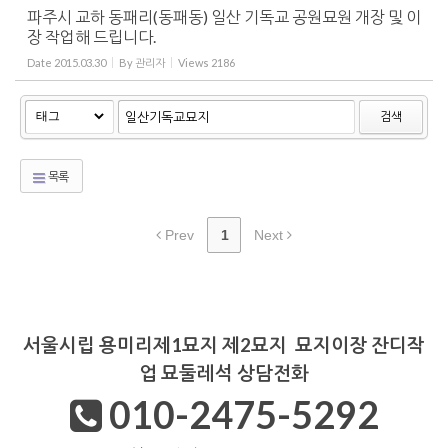
파주시 교하 동패리(동패동) 일산 기독교 공원묘원 개장 및 이
장 작업해 드립니다.
Date
2015.03.30
By
관리자
Views
2186
검색
목록
Prev
1
Next
서울시립 용미리제1묘지 제2묘지 묘지이장 잔디작
업 묘둘레석 상담전화
010-2475-5292