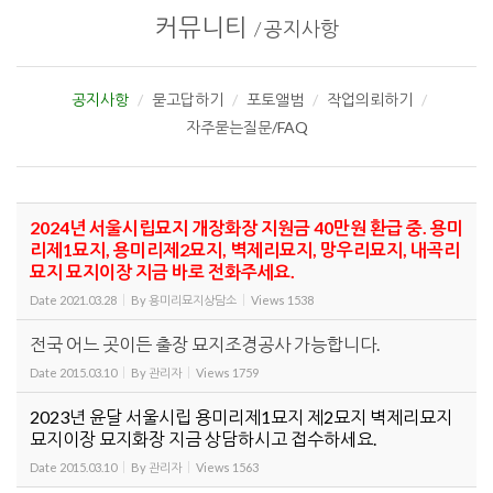
커뮤니티
/
공지사항
공지사항
묻고답하기
포토앨범
작업의뢰하기
자주묻는질문/FAQ
2024년 서울시립묘지 개장화장 지원금 40만원 환급 중. 용미
리제1묘지, 용미리제2묘지, 벽제리묘지, 망우리묘지, 내곡리
묘지 묘지이장 지금 바로 전화주세요.
Date
2021.03.28
By
용미리묘지상담소
Views
1538
전국 어느 곳이든 출장 묘지조경공사 가능합니다.
Date
2015.03.10
By
관리자
Views
1759
2023년 윤달 서울시립 용미리제1묘지 제2묘지 벽제리묘지
묘지이장 묘지화장 지금 상담하시고 접수하세요.
Date
2015.03.10
By
관리자
Views
1563