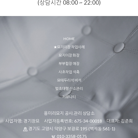
(상담시간 08:00 ~ 22:00)
HOME
★묘지이장 작업사례
묘지이장 화장
부부합장 매장
사초작업 석축
묘테두리석 비석
벌초대행 산소관리
커뮤니티
용미리묘지 공사.관리 상담소
사업자명: 경기장묘 사업자등록번호: 675-34-00018 대표자: 김준희
경기도 고양시 덕양구 보광로 195 (벽제동 561-1)
010-3358-0175