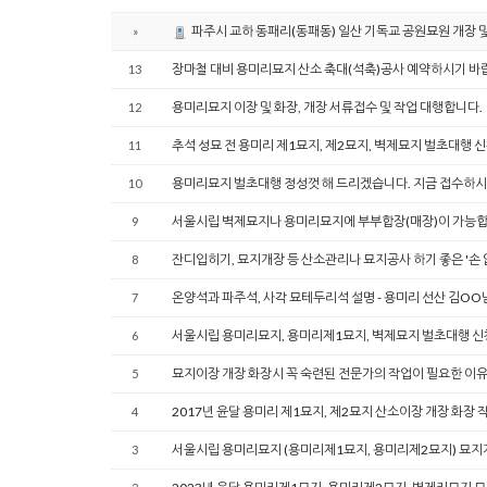
파주시 교하 동패리(동패동) 일산 기독교 공원묘원 개장 및
»
장마철 대비 용미리묘지 산소 축대(석축)공사 예약하시기 바
13
용미리묘지 이장 및 화장, 개장 서류접수 및 작업 대행합니다.
12
추석 성묘 전 용미리 제1묘지, 제2묘지, 벽제묘지 벌초대행 
11
용미리묘지 벌초대행 정성껏 해 드리겠습니다. 지금 접수하시면
10
서울시립 벽제묘지나 용미리묘지에 부부합장(매장)이 가능합
9
잔디입히기, 묘지개장 등 산소관리나 묘지공사 하기 좋은 '손 
8
온양석과 파주석, 사각 묘테두리석 설명 - 용미리 선산 김OO
7
서울시립 용미리묘지, 용미리제1묘지, 벽제묘지 벌초대행 
6
묘지이장 개장 화장시 꼭 숙련된 전문가의 작업이 필요한 이
5
2017년 윤달 용미리 제1묘지, 제2묘지 산소이장 개장 화장 
4
서울시립 용미리묘지 (용미리제1묘지, 용미리제2묘지) 묘지
3