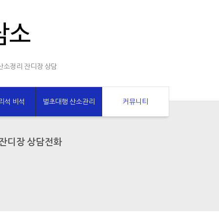
산소정리 잔디장 상담
리석 비석
벌초대행 산소관리
커뮤니티
 잔디장 상담전화