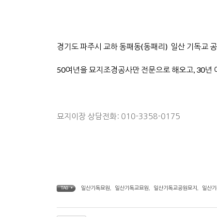
경기도 파주시 교하 동패동(동패리) 일산 기독교 
50여년을 묘지조경공사만 전문으로 해오고, 30년 
묘지이장 상담전화: 010-3358-0175
일산기독묘원
,
일산기독교묘원
,
일산기독교공원묘지
,
일산기
TAG •